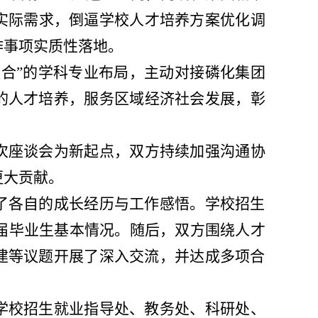
实际
需求，倒逼学校人才培养方案优化调
作事项实质性落地。
融合
”
的
学科专业布局
，主动对接磷化集团
的人才培养，服务
区域
经济社会发展
，
彰
次座谈会为新起点，
双方
持续加强沟通协
更大贡献。
了各自的成长经历与工作感悟。学校招生
届毕业生基本情况。随后，双方围绕人才
建等议题开展了深入交流，并达成多项合
学校
招生就业指导处、教务处、科研处
、