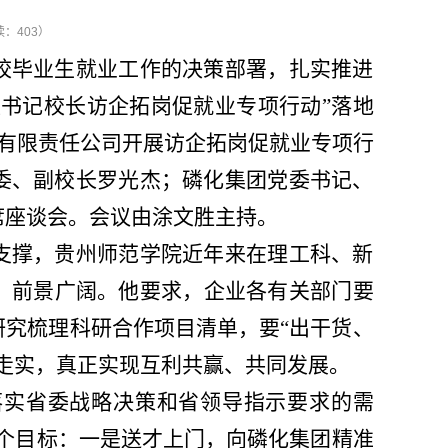
读：
403
）
校毕业生就业工作的决策部署，扎实推进
校书记校长访企拓岗促就业专项行动
”
落地
有限责任公司开展访企拓岗促就业专项行
委、副校长罗光杰；磷化集团党委书记、
席座谈会。会议由涂文胜主持。
支撑，贵州师范学院近年来在理工科、新
、前景广阔。他
要求，
企业各有关部门要
研究梳理科研合作项目清单，要
“
出干货、
走实，真正实现互利共赢、共同发展。
落实省委战略决策和省领导指示要求的需
个目标：一是送才上门，向磷化集团精准