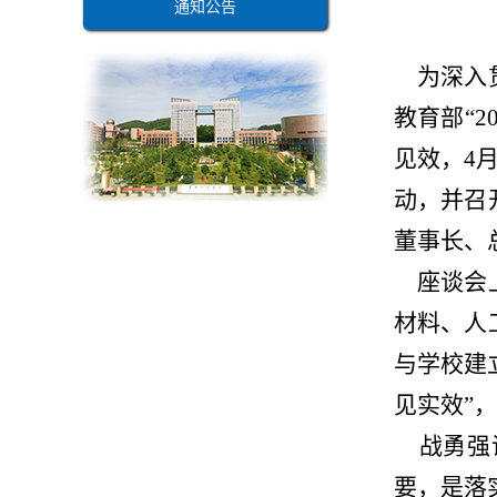
通知公告
为深入贯
教育部
“2
见效，
4
动，并召
董事长、
座谈会上
材料、人
与学校建
见实效
”
，
战勇
强
要，是落