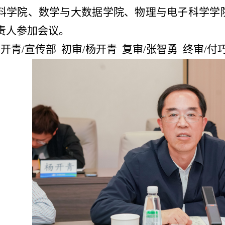
料学院、数学与大数据学院、物理与电子科学学
责人
参加
会议
。
杨开青
/
宣传部 初审
/
杨开青 复审
/
张智勇 终审
/
付