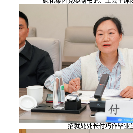
磷化集团党委
副
书记
、
工会主席
招就处处长付巧作毕业