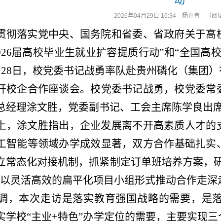
2026年04月29日 16:34
杨开青
（阅
彻落实党中央、国务院和省委、省政府关于高
026
届高校毕业生就业扩容提质行动
”
和
“
全国高
月
28
日，校党委书记战勇率队赴贵州磷化（集团）
开校企合作座谈会。校党委书记战勇，校党委常
总经理涂文胜，党委副书记、工会主席陈学良出
，涂文胜指出，企业发展离不开高素质人才的
工智能等领域办学
成效显著
，双方合作基础扎实
立常态化对接机制，抓紧制定订单班培养方案，
以灵活高效的扁平化项目小组形式推动合作走深
调，
本次走访是落实教育强国战略
的
需要，是
实
学校
“
主业
+
特色
”
办学定位的
需要，
主要
实现
三