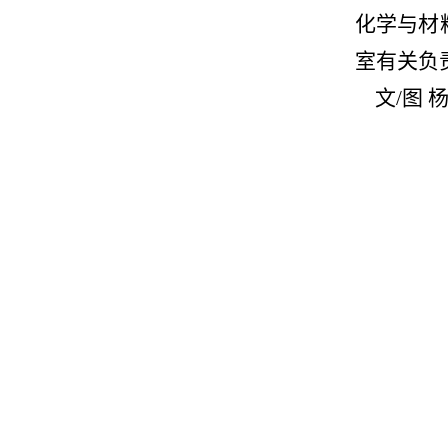
化学与材
室
有关负
文
/
图 