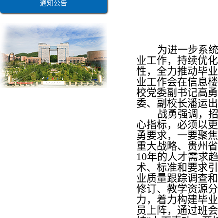
通知公告
为进一步系
业工作，持续优化
性，全力推动毕业生
业工作会在信息楼
校党委副书记高勇
委、副校长潘运出
战勇强调，
心指标，必须以更
勇要求，一要聚焦
重大战略、贵州省
10年的人才需求
术、标准和要求引
业质量跟踪调查和
修订、教学资源分
力，着力构建毕业
员上阵，通过班会